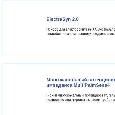
ElectraSyn 2.0
Прибор для электросинтеза IKA ElectraSyn 
способствовать массовому внедрению элек
Многоканальный потенциост
импеданса MultiPalmSens4
Гибкий многоканальный потенциостат, гал
полностью адаптировать к своим требова