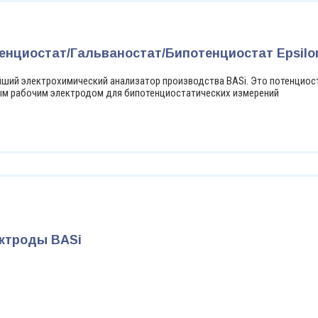
енциостат/Гальваностат/Бипотенциостат Epsilon
ший электрохимический анализатор производства BASi. Это потенциос
м рабочим электродом для бипотенциостатических измерений
ктроды BASi