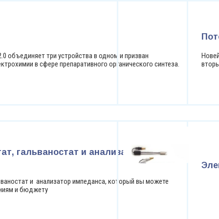
Пот
2.0 объединяет три устройства в одном и призван
Новей
трохимии в сфере препаративного органического синтеза.
вторы
ат, гальваностат и анализатор
Эле
ьваностат и анализатор импеданса, который вы можете
ниям и бюджету