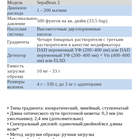
Модель
SepaBean 2
Диапазон
1 - 200 мл/мин
расхода
Максимальное
500 фунтов на кв. дюйм (33,5 бар)
давление
Насосная
Высокоточные двухпоршневые
система
насосы
Четыре бинарных растворителя с третьим
Градиенты
растворителем в качестве модификатора
DAD переменный УФ (200–400 нм) или DAD
Детектор
переменный УФ (200–400 нм) + Vis (400–800
нм) или ELSD
Емкость
загрузки
10 мг - 33 г
образца
Размеры
4 г - 330 г, до 3 кг с адаптерами
колонок
• Типы градиента: изократический, линейный, ступенчатый
• Длина оптического пути проточной кюветы: 0,3 мм (по
умолчанию); 2,4 мм (дополнительно)
• Спектральный дисплей: одиночный/двойной/все длины
волн*
• Метод загрузки образца: ручная загрузка