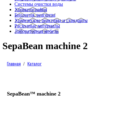
Системы очистки воды
Хроматография
Биология, реагенты
Химические реактивы и стандарты
Расходные материалы
Лабораторная мебель
SepaBean machine 2
Главная
Каталог
SepaBean™ machine 2