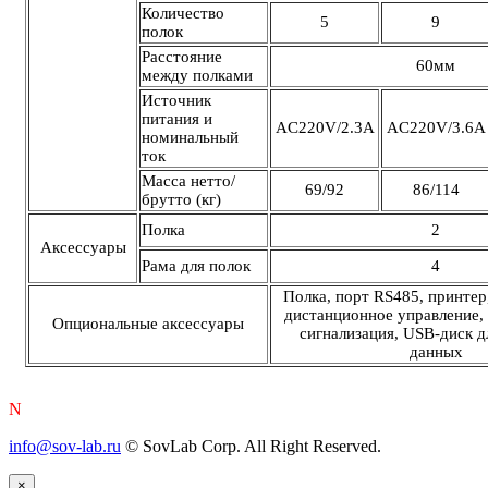
Количество
5
9
полок
Расстояние
60мм
между полками
Источник
питания и
AC220V/2.3A
AC220V/3.6A
номинальный
ток
Масса нетто/
69/92
86/114
брутто (кг)
Полка
2
Аксессуары
Рама для полок
4
Полка, порт RS485, принтер
дистанционное управление,
Опциональные аксессуары
сигнализация, USB-диск д
данных
N
info@sov-lab.ru
© SovLab Corp. All Right Reserved.
×