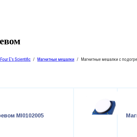
евом
ur E's Scientific
Магнитные мешалки
Магнитные мешалки с подогр
евом MI0102005
Маг