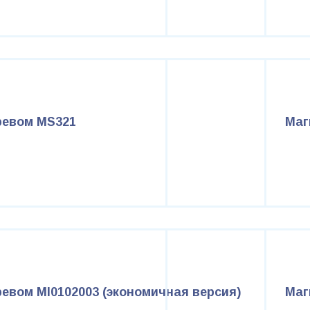
ревом MS321
Маг
евом MI0102003 (экономичная версия)
Маг