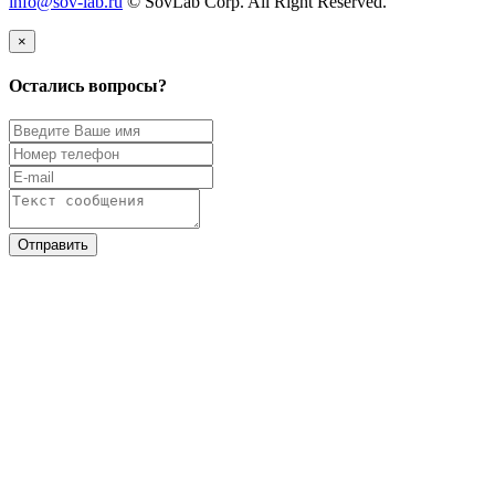
info@sov-lab.ru
© SovLab Corp. All Right Reserved.
×
Остались вопросы?