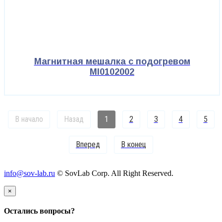
Магнитная мешалка с подогревом
MI0102002
В начало
Назад
1
2
3
4
5
Вперед
В конец
info@sov-lab.ru
© SovLab Corp. All Right Reserved.
×
Остались вопросы?