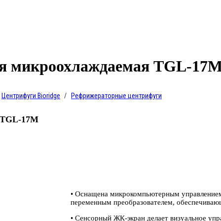
ая микроохлаждаемая TGL-17
Центрифуги Bioridge
Рефрижераторные центрифуги
я TGL-17M
• Оснащена микрокомпьютерным управлением,
переменным преобразователем, обеспечиваю
• Сенсорный ЖК-экран делает визуальное уп