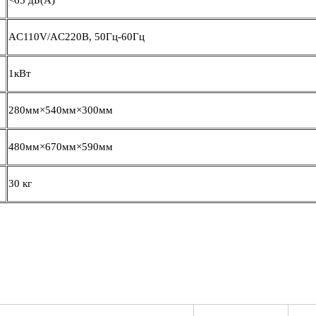
<65 дБ(А)
AC110V/AC220В, 50Гц-60Гц
1кВт
280мм×540мм×300мм
480мм×670мм×590мм
30 кг