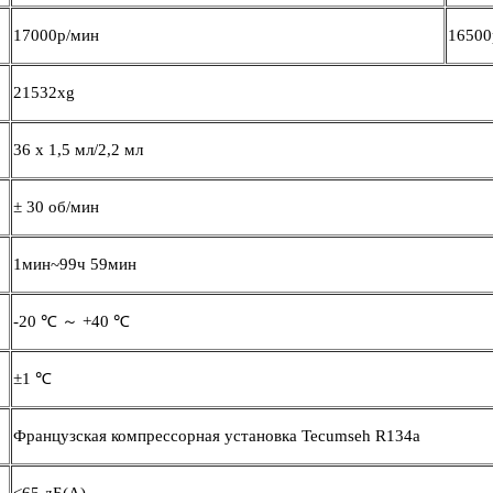
17000р/мин
16500
21532xg
36 х 1,5 мл/2,2 мл
± 30 об/мин
1мин~99ч 59мин
-20 ℃ ～ +40 ℃
±1 ℃
Французская компрессорная установка Tecumseh R134a