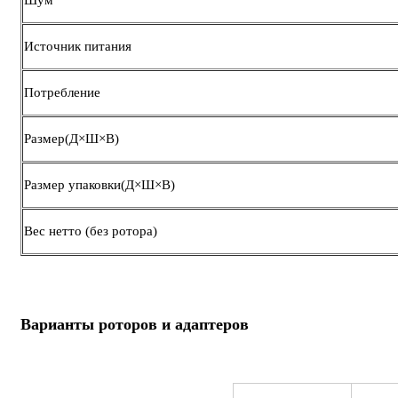
Шум
Источник питания
Потребление
Размер(Д×Ш×В)
Размер упаковки(Д×Ш×В)
Вес нетто (без ротора)
Варианты роторов и адаптеров