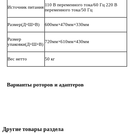
110 В переменного тока/60 Гц 220 В
Источник питания
переменного тока/50 Гц
Размер(Д×Ш×В)
600мм×470мм×330мм
Размер
720мм×610мм×430мм
упаковки(Д×Ш×В)
Вес нетто
50 кг
Варианты роторов и адаптеров
Другие товары раздела