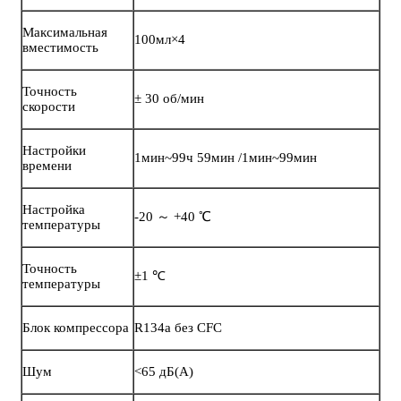
Максимальная
100мл×4
вместимость
Точность
± 30 об/мин
скорости
Настройки
1мин~99ч 59мин /1мин~99мин
времени
Настройка
-20 ～ +40 ℃
температуры
Точность
±1 ℃
температуры
Блок компрессора
R134a без CFC
Шум
<65 дБ(А)