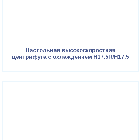
Настольная высокоскоростная
центрифуга с охлаждением H17.5R/H17.5