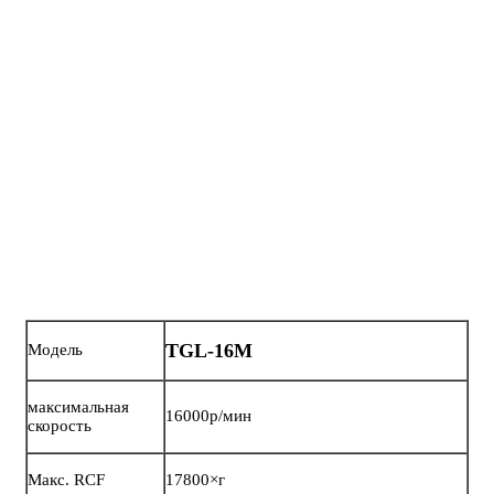
TGL-16M
Модель
максимальная
16000р/мин
скорость
Макс. RCF
17800×г