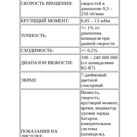
СКОРОСТЬ ВРАЩЕНИЯ:
скоростей в
диапазоне 0,3 –
250 об/мин
КРУТЯЩИЙ МОМЕНТ:
0,05 – 13 мНм
+/- 1% от
диапазона
ТОЧНОСТЬ:
шпинделя при
данной скорости
СХОДИМОСТЬ:
+/- 0,2%
100 – 240 000 000
ДИАПАЗОН ВЯЗКОСТИ:
(со шпинделями
R2-R7)
7-дюймовый
ЭКРАН:
цветной
сенсорный
Вязкость,
скорость,
крутящий момент,
время, индикатор
уровня заряда
батареи,
измерительная
система
ПОКАЗАНИЯ НА
(шпиндель),
ДИСПЛЕЕ: