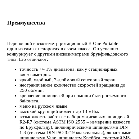
Преимущества
Переносной вискозиметр ротационный B-One Portable –
один из самых недорогих в своем классе. Он успешно
конкурирует с другими вискозиметрами брукфильдовского
типа. Его отличают:
точность +/- 1% диапазона, как у стационарных
вискозиметров.
яркий, удобный, 7-дюймовый сенсорный экран.
неограниченное количество скоростей вращения до
250 об/мин.
крепление шпинделей при помощи быстросъемного
байонета.
меню на русском языке.
высокий крутящий момент до 13 мНм.
возможность работы с набором дисковых шпинделей
R2-R7 (система ASTM ISO 2555 – измерение вязкости
по Брукфильду), цилиндрическими шпинделями DIN
1-3 (система DIN ISO 3219 коаксиальная), лопастными
шпинделями Vane, шпинделем Креббса, системой MS-