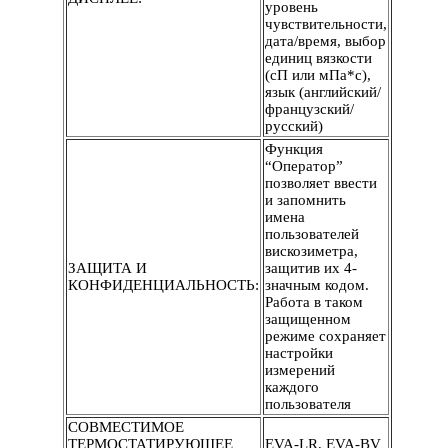
уровень
чувствительности,
дата/время, выбор
единиц вязкости
(сП или мПа*с),
язык (английский/
французский/
русский)
Функция
“Оператор”
позволяет ввести
и запомнить
имена
пользователей
вискозиметра,
ЗАЩИТА И
защитив их 4-
КОНФИДЕНЦИАЛЬНОСТЬ:
значным кодом.
Работа в таком
защищенном
режиме сохраняет
настройки
измерений
каждого
пользователя
СОВМЕСТИМОЕ
ТЕРМОСТАТИРУЮЩЕЕ
EVA-LR, EVA-BV