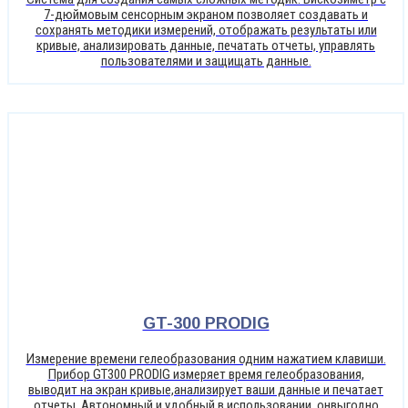
7-дюймовым сенсорным экраном позволяет создавать и
сохранять методики измерений, отображать результаты или
кривые, анализировать данные, печатать отчеты, управлять
пользователями и защищать данные.
GT-300 PRODIG
Измерение времени гелеобразования одним нажатием клавиши.
Прибор GT300 PRODIG измеряет время гелеобразования,
выводит на экран кривые,анализирует ваши данные и печатает
отчеты. Автономный и удобный в использовании, онвыгодно