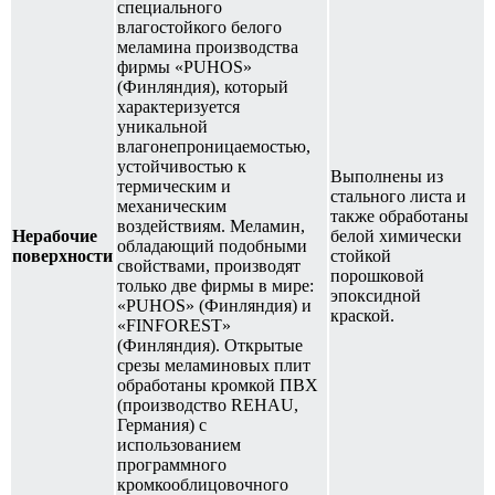
специального
влагостойкого белого
меламина производства
фирмы «PUHOS»
(Финляндия), который
характеризуется
уникальной
влагонепроницаемостью,
устойчивостью к
Выполнены из
термическим и
стального листа и
механическим
также обработаны
воздействиям. Меламин,
Нерабочие
белой химически
обладающий подобными
поверхности
стойкой
свойствами, производят
порошковой
только две фирмы в мире:
эпоксидной
«PUНOS» (Финляндия) и
краской.
«FINFOREST»
(Финляндия). Открытые
срезы меламиновых плит
обработаны кромкой ПВХ
(производство REHAU,
Германия) с
использованием
программного
кромкооблицовочного