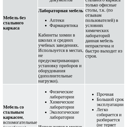
только офисные
столы, т.к. (по
Лабораторная мебель
отзывам
Мебель без
Аптеки
пользователей) в
стального
Фармацевтика
условиях
каркаса
химических
Кабинеты химии в
лабораторий
школах и средних
данная мебель
учебных заведениях.
непрактична и
Используется в местах,
быстро выходит из
не
строя.
предусматривающих
установку приборов и
оборудования
(дополнительные
нагрузки).
Физические
Прочная
лаборатории
Большой срок
Химические
эксплуатации
Мебель со
лаборатории
Легко
стальным
Экологические
собирается и
каркасом
,
лаборатории
разбирается
вспомогательные
(не теряет
Используется в местах,