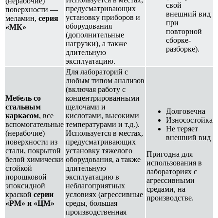
(нерабочие)
свой
предусматривающих
поверхности —
внешний вид
установку приборов и
меламин,
серия
при
оборудования
«МК»
повторной
(дополнительные
сборке-
нагрузки), а также
разборке).
длительную
эксплуатацию.
Для лабораторий с
любым типом анализов
(включая работу с
Мебель со
концентрированными
стальным
щелочами и
Долговечна
каркасом
, все
кислотами, высокими
Износостойка
вспомогательные
температурами и т.д.).
Не теряет
(нерабочие)
Используется в местах,
внешний вид
поверхности из
предусматривающих
стали, покрытой
установку тяжелого
Пригодна для
белой химически
оборудования, а также
использования в
стойкой
длительную
лабораториях с
порошковой
эксплуатацию в
агрессивными
эпоксидной
неблагоприятных
средами, на
краской
серии
условиях (агрессивные
производстве.
«РМ» и «ЦМ»
среды, большая
производственная