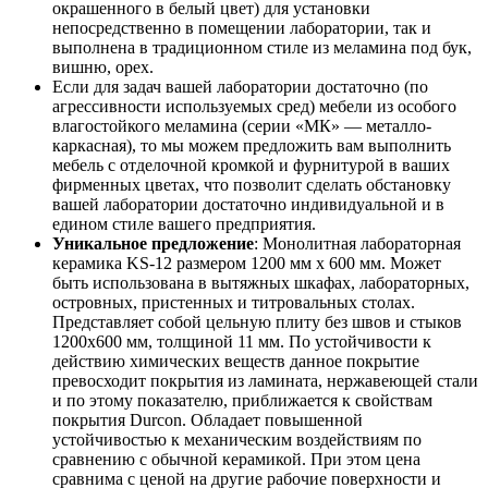
окрашенного в белый цвет) для установки
непосредственно в помещении лаборатории, так и
выполнена в традиционном стиле из меламина под бук,
вишню, орех.
Если для задач вашей лаборатории достаточно (по
агрессивности используемых сред) мебели из особого
влагостойкого меламина (серии «МК» — металло-
каркасная), то мы можем предложить вам выполнить
мебель с отделочной кромкой и фурнитурой в ваших
фирменных цветах, что позволит сделать обстановку
вашей лаборатории достаточно индивидуальной и в
едином стиле вашего предприятия.
Уникальное предложение
: Монолитная лабораторная
керамика KS-12 размером 1200 мм х 600 мм. Может
быть использована в вытяжных шкафах, лабораторных,
островных, пристенных и титровальных столах.
Представляет собой цельную плиту без швов и стыков
1200х600 мм, толщиной 11 мм. По устойчивости к
действию химических веществ данное покрытие
превосходит покрытия из ламината, нержавеющей стали
и по этому показателю, приближается к свойствам
покрытия Durcon. Обладает повышенной
устойчивостью к механическим воздействиям по
сравнению с обычной керамикой. При этом цена
сравнима с ценой на другие рабочие поверхности и