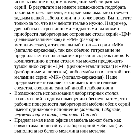
использование в одном помещении мебели разных
серий. В результате вы имеете возможность подобрать
такой комплект мебели, который максимально отвечает
задачам вашей лаборатории, и в то же время. Вы платите
только за то, что вам действительно нужно. Например,
для работы с агрессивными жидкостями вы можете
приобрести лабораторные островные столы серий «ЦМ»
(цельнометаллическая) и «РМ» (разборно-
металлическая), а титровальный стол — серии «МК»
(металло-каркасная), так как обычно титрование не
предполагает использование агрессивных реактивов. В
комплектацию к этим столам мы можем предложить
тумбы либо серий «ЦМ» (цельнометаллическая) и «РМ»
(разборно-металлическая), либо тумбы из влагостойкого
меламина серии «МК» (металло-каркасная). Наше
предложение позволяет сэкономить значительные
средства, сохранив единый дизайн лаборатории.
Возможность использования лабораторных столов
разных серий в одном помещении обеспечена тем, что
рабочие поверхности лабораторной мебели обеих серий
имеют одинаковое исполнение (
ламинат, Labgrade,
нержавеющая сталь, керамика, Durcon
).
Предлагаемая нами офисная мебель может быть как
совместима по дизайну с лабораторной мебелью (т.е.
выполнена из белого меламина или металла,