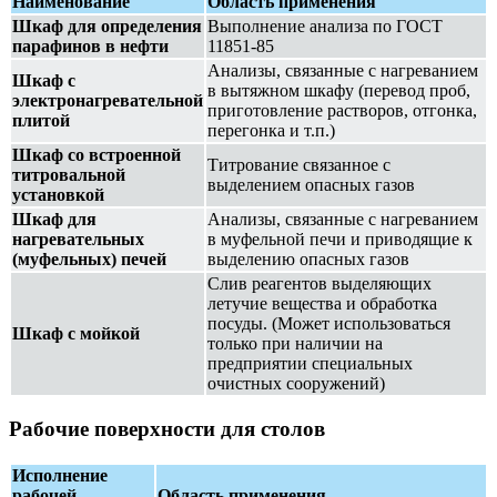
Наименование
Область применения
Шкаф для определения
Выполнение анализа по ГОСТ
парафинов в нефти
11851-85
Анализы, связанные с нагреванием
Шкаф с
в вытяжном шкафу (перевод проб,
электронагревательной
приготовление растворов, отгонка,
плитой
перегонка и т.п.)
Шкаф со встроенной
Титрование связанное с
титровальной
выделением опасных газов
установкой
Шкаф для
Анализы, связанные с нагреванием
нагревательных
в муфельной печи и приводящие к
(муфельных) печей
выделению опасных газов
Слив реагентов выделяющих
летучие вещества и обработка
посуды. (Может использоваться
Шкаф с мойкой
только при наличии на
предприятии специальных
очистных сооружений)
Рабочие поверхности для столов
Исполнение
рабочей
Область применения