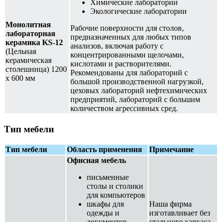
Химические лаборатории
Экологические лаборатории
Монолитная
Рабочие поверхности для столов,
лабораторная
предназначенных для любых типов
керамика KS-12
анализов, включая работу с
(Цельная
концентрированными щелочами,
керамическая
кислотами и растворителями.
столешница) 1200
Рекомендованы для лабораторий с
х 600 мм
большой производственной нагрузкой,
цеховых лабораторий нефтехимических
предприятий, лабораторий с большим
количеством агрессивных сред.
Тип мебели
Тип мебели
Область применения
Примечание
Офисная мебель
письменные
столы и столики
для компьютеров
шкафы для
Наша фирма
одежды и
изготавливает без
документов
стального каркаса