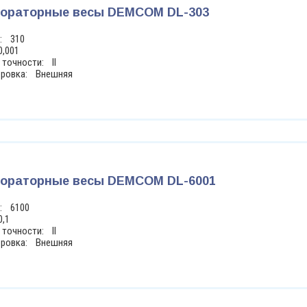
ораторные весы DEMCOM DL-303
г: 310
0,001
 точности: II
бровка: Внешняя
ораторные весы DEMCOM DL-6001
г: 6100
0,1
 точности: II
бровка: Внешняя