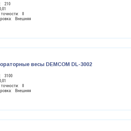
г: 210
0,01
 точности: II
бровка: Внешняя
ораторные весы DEMCOM DL-3002
г: 3100
0,01
 точности: II
бровка: Внешняя