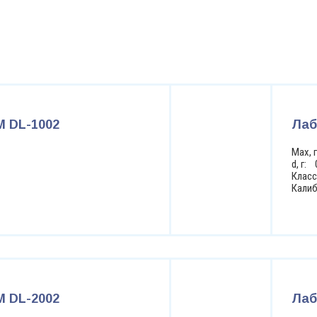
 DL-1002
Лаб
Max, 
d, г: 
Класс
Кали
 DL-2002
Лаб