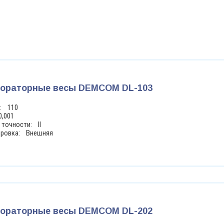
ораторные весы DEMCOM DL-103
г: 110
0,001
 точности: II
бровка: Внешняя
ораторные весы DEMCOM DL-202