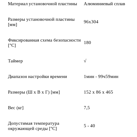
Материал установочной пластины
Алюминиевый сплав
Размеры установочной пластины
96x304
[мм]
Фиксированная схема безопасности
180
[°C]
Таймер
√
Диапазон настройки времени
1мин - 99ч59мин
Размеры (Ш x В x Г) [мм]
152 х 86 х 465
Вес (кг]
7,5
Допустимая температура
5 - 40
окружающей среды [°C]