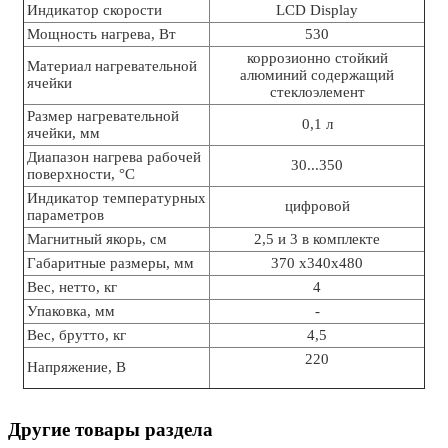
Индикатор скорости
LCD Display
Мощность нагрева, Вт
530
коррозионно стойкий
Материал нагревательной
алюминий содержащий
ячейки
стеклоэлемент
Размер нагревательной
0,1 л
ячейки, мм
Диапазон нагрева рабочей
30...350
поверхности, °C
Индикатор температурных
цифровой
параметров
Магнитный якорь, см
2,5 и 3 в комплекте
Габаритные размеры, мм
370 х340х480
Вес, нетто, кг
4
Упаковка, мм
-
Вес, брутто, кг
4,5
220
Напряжение, В
Другие товары раздела