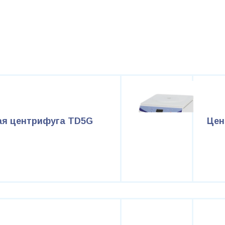
ая центрифуга TD5G
Цен