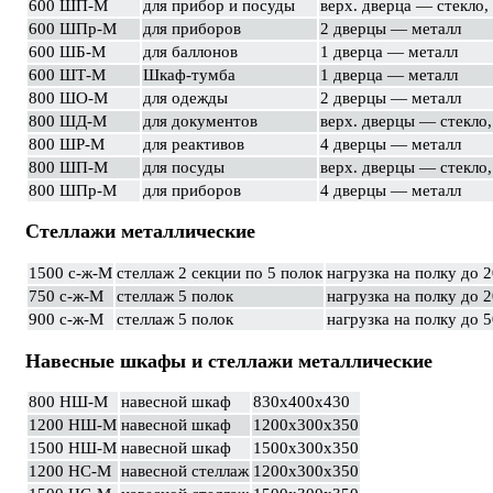
600 ШП-М
для прибор и посуды
верх. дверца — стекло,
600 ШПр-М
для приборов
2 дверцы — металл
600 ШБ-М
для баллонов
1 дверца — металл
600 ШТ-М
Шкаф-тумба
1 дверца — металл
800 ШО-М
для одежды
2 дверцы — металл
800 ШД-М
для документов
верх. дверцы — стекло
800 ШР-М
для реактивов
4 дверцы — металл
800 ШП-М
для посуды
верх. дверцы — стекло
800 ШПр-М
для приборов
4 дверцы — металл
Стеллажи металлические
1500 с-ж-М
стеллаж 2 секции по 5 полок
нагрузка на полку до 2
750 с-ж-М
стеллаж 5 полок
нагрузка на полку до 2
900 c-ж-М
стеллаж 5 полок
нагрузка на полку до 5
Навесные шкафы и стеллажи металлические
800 НШ-М
навесной шкаф
830х400х430
1200 НШ-М
навесной шкаф
1200х300х350
1500 НШ-М
навесной шкаф
1500х300х350
1200 НС-М
навесной стеллаж
1200х300х350