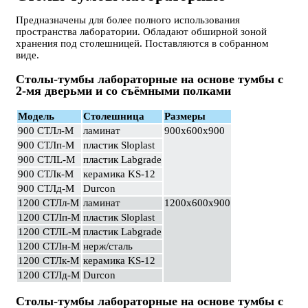
Предназначены для более полного использования
пространства лаборатории. Обладают обширной зоной
хранения под столешницей. Поставляются в собранном
виде.
Столы-тумбы лабораторные на основе тумбы с
2-мя дверьми и со съёмными полками
Модель
Столешница
Размеры
900 СТЛл-М
ламинат
900х600х900
900 СТЛп-М
пластик Sloplast
900 СТЛL-М
пластик Labgrade
900 СТЛк-М
керамика KS-12
900 СТЛд-М
Durcon
1200 СТЛл-М
ламинат
1200х600х900
1200 СТЛп-М
пластик Sloplast
1200 СТЛL-М
пластик Labgrade
1200 СТЛн-М
нерж/сталь
1200 СТЛк-М
керамика KS-12
1200 СТЛд-М
Durcon
Столы-тумбы лабораторные на основе тумбы с