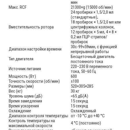
мин
Макс. RCF
21300×g (15000 об/мин)
24 пробирки × 1,5/2,0 мл
(стандартные),
18 пробирок × 1,5/2,0 мл или
Вместительность ротора
центрифужных колонок,
12 пробирок × 5 мл, 4 × 8 ×
0,2 мл ПЦР-стрипов/
пробирок
30с-99ч59мин, с функцией
Диапазон настройки времени
непрерывной работы
Бесщеточный двигатель
Тип двигателя
постоянного тока
220–230 В переменного
Источник питания
тока, 50–60 Гц
Мощность (Вт)
600
Точность скорости (об/мин)
±100
Размеры (мм)
520×305×285
Вес (кг)
30 кг
Уровень шума (дБ)
<65 дБ(А)
Время замедления
15 секунд
Время ускорения
15 секунд
Охлаждение
Охлажденный
Диапазон контроля температуры
от -10 °С до +40 °С
Контроль температуры на
4 °C (постоянно)
максимальной скорости