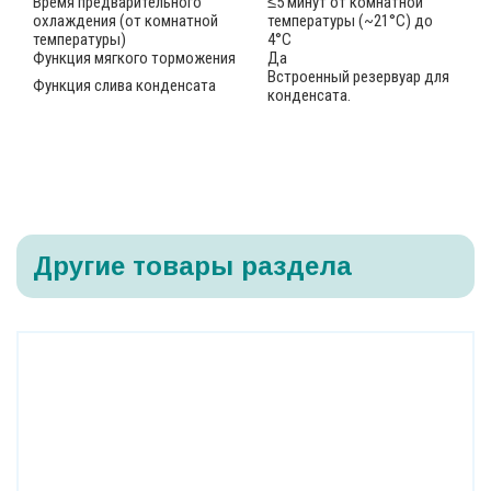
Время предварительного
≤5 минут от комнатной
охлаждения (от комнатной
температуры (~21°C) до
температуры)
4°C
Функция мягкого торможения
Да
Встроенный резервуар для
Функция слива конденсата
конденсата.
Другие товары раздела