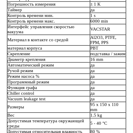
Погрешность измерения
± 1 K
Таймер
да
Контроль времени мин.
1 s
Контроль времени макс.
6000 min
Интерфейс управления скоростью
VACSTAR
вакуума
Al2O3, PTFE,
Материал в контакте со средой
FPM, PPS
материал корпуса
PBT
Скрепление
подставка / зажим
Диаметр крепления
16 mm
Автоматический режим
да
Ручой режим
да
Режим насоса %
да
Программный режим
да
Функция графа
да
Chiller control
да
Vacuum leakage test
да
95 x 150 x 110
Размеры
mm
Вес
1.5 kg
Допустимая температура окружающей
5 - 40 °C
среды
Допустимая относительная влажность
80 %