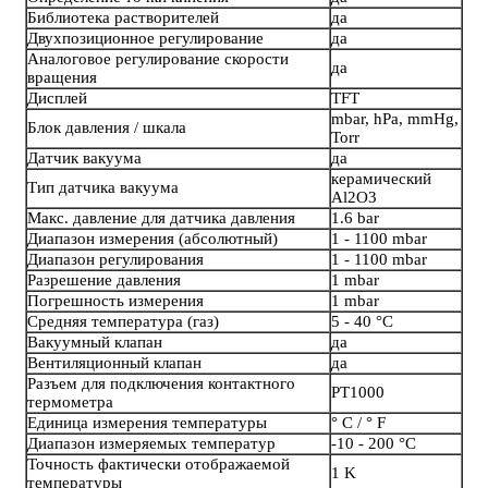
Библиотека растворителей
да
Двухпозиционное регулирование
да
Аналоговое регулирование скорости
да
вращения
Дисплей
TFT
mbar, hPa, mmHg,
Блок давления / шкала
Torr
Датчик вакуума
да
керамический
Тип датчика вакуума
Al2O3
Макс. давление для датчика давления
1.6 bar
Диапазон измерения (абсолютный)
1 - 1100 mbar
Диапазон регулирования
1 - 1100 mbar
Разрешение давления
1 mbar
Погрешность измерения
1 mbar
Средняя температура (газ)
5 - 40 °C
Вакуумный клапан
да
Вентиляционный клапан
да
Разъем для подключения контактного
PT1000
термометра
Единица измерения температуры
° C / ° F
Диапазон измеряемых температур
-10 - 200 °C
Точность фактически отображаемой
1 K
температуры