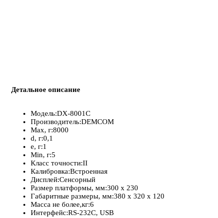
Детальное описание
Модель:DX-8001C
Производитель:DEMCOM
Max, г:8000
d, г:0,1
e, г:1
Min, г:5
Класс точности:II
Калибровка:Встроенная
Дисплей:Сенсорный
Размер платформы, мм:300 х 230
Габаритные размеры, мм:380 х 320 х 120
Масса не более,кг:6
Интерфейс:RS-232C, USB