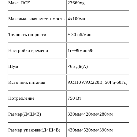
Макс. RCF
23669xg
Максимальная вместимость
4x100мл
Точность скорости
± 30 об/мин
Настройки времени
1с~99мин59с
Шум
<65 дБ(А)
Источник питания
AC110V/AC220В, 50Гц-60Гц
Потребление
750 Вт
Размер(Д×Ш×В)
330мм×420мм×280мм
Размер упаковки(Д×Ш×В)
430мм×520мм×390мм