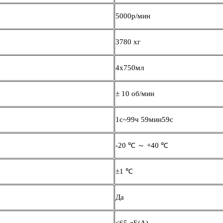
5000р/мин
3780 хг
4x750мл
± 10 об/мин
1с~99ч 59мин59с
-20 ℃ ～ +40 ℃
±1 ℃
Да