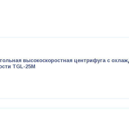
тольная высокоскоростная центрифуга с охла
ости TGL-25M