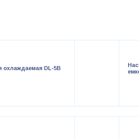
Нас
я охлаждаемая DL-5B
емк