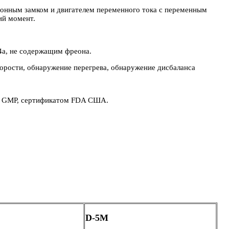
онным замком и двигателем переменного тока с переменным
ий момент.
4a, не содержащим фреона.
орости, обнаружение перегрева, обнаружение дисбаланса
и с GMP, сертификатом FDA США.
D-5M