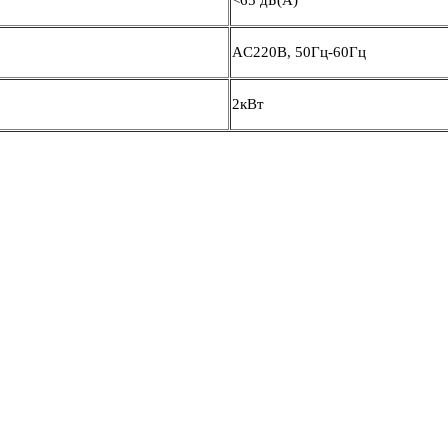
<65 дБ(А)
AC220В, 50Гц-60Гц
2кВт